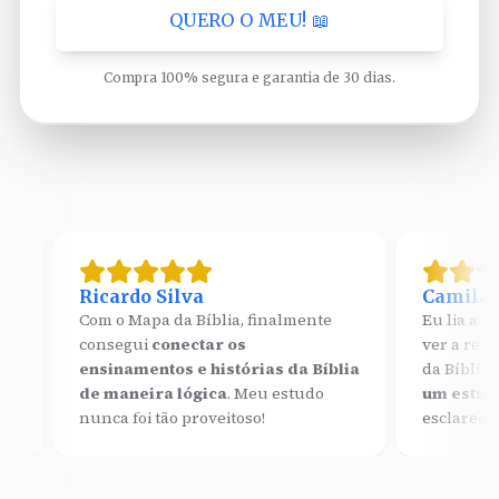
QUERO O MEU! 📖
Compra 100% segura e garantia de 30 dias.
Ricardo Silva
Camila Santo
Com o Mapa da Bíblia, finalmente
Eu lia a Bíblia, 
consegui
conectar os
ver a relação ent
ensinamentos e histórias da Bíblia
da Bíblia
abriu m
de maneira lógica
. Meu estudo
um estudo mais
nunca foi tão proveitoso!
esclarecedor.